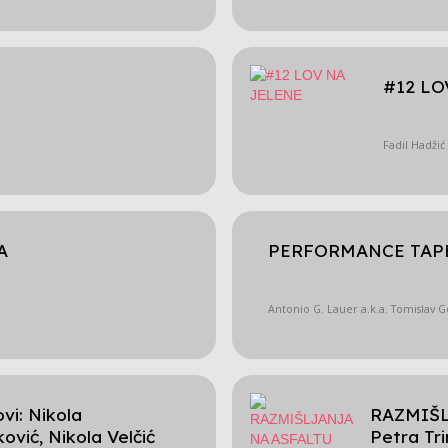
#12 LO
Fadil Hadžić
A
PERFORMANCE TAP
Antonio G. Lauer a.k.a. Tomislav 
i: Nikola
RAZMIŠLJ
ović, Nikola Velčić
Petra Tri