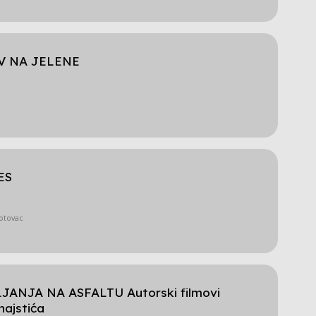
V NA JELENE
ES
Gotovac
ANJA NA ASFALTU Autorski filmovi
najstića