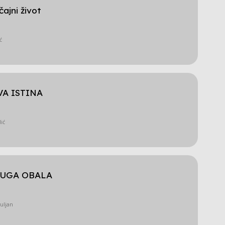
čajni život
ć
VA ISTINA
ić
RUGA OBALA
uljan