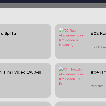
o Splitu
#02 Ran
Hrvatski film
 film i video 1980-ih
#04 Hrv
razni autori