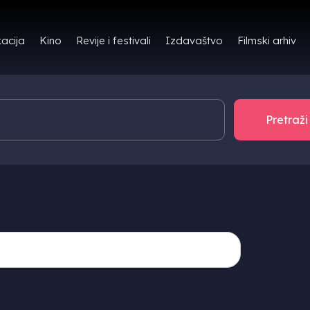
Filmski arhiv
acija
Kino
Revije i festivali
Izdavaštvo