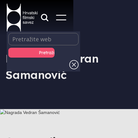
Nagrada Vedran
Šamanović