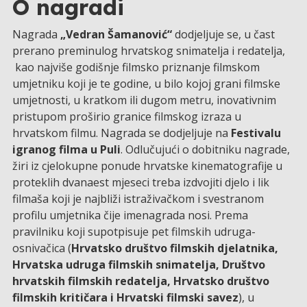
O nagradi
Nagrada
„Vedran Šamanović“
dodjeljuje se, u čast
prerano preminulog hrvatskog snimatelja i redatelja,
kao najviše godišnje filmsko priznanje filmskom
umjetniku koji je te godine, u bilo kojoj grani filmske
umjetnosti, u kratkom ili dugom metru, inovativnim
pristupom proširio granice filmskog izraza u
hrvatskom filmu. Nagrada se dodjeljuje na
Festivalu
igranog filma u Puli
. Odlučujući o dobitniku nagrade,
žiri iz cjelokupne ponude hrvatske kinematografije u
proteklih dvanaest mjeseci treba izdvojiti djelo i lik
filmaša koji je najbliži istraživačkom i svestranom
profilu umjetnika čije imenagrada nosi. Prema
pravilniku koji supotpisuje pet filmskih udruga-
osnivačica (
Hrvatsko društvo filmskih djelatnika,
Hrvatska udruga filmskih snimatelja, Društvo
hrvatskih filmskih redatelja, Hrvatsko društvo
filmskih kritičara i Hrvatski filmski savez
), u