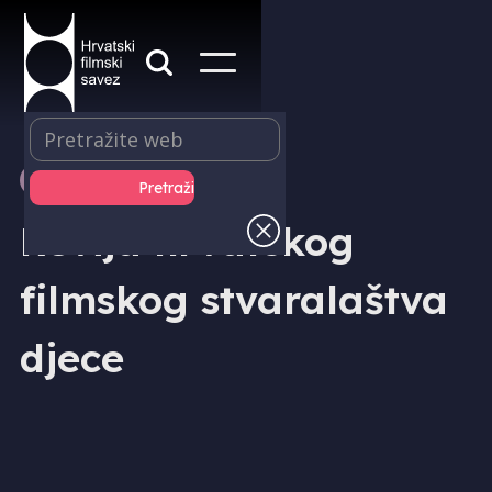
REVIJE I FESTIVALI
Revija hrvatskog
filmskog stvaralaštva
djece