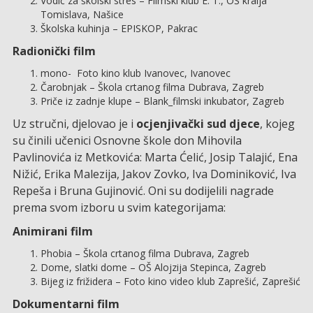
Vodič za školski stres – Filmski klub E. T., OŠ kralja
Tomislava, Našice
Školska kuhinja – EPISKOP, Pakrac
Radionički film
mono- Foto kino klub Ivanovec, Ivanovec
Čarobnjak – Škola crtanog filma Dubrava, Zagreb
Priče iz zadnje klupe – Blank_filmski inkubator, Zagreb
Uz stručni, djelovao je i
ocjenjivački sud djece
, kojeg
su činili učenici Osnovne škole don Mihovila
Pavlinovića iz Metkovića: Marta Ćelić, Josip Talajić, Ena
Nižić, Erika Malezija, Jakov Zovko, Iva Dominiković, Iva
Repeša i Bruna Gujinović. Oni su dodijelili nagrade
prema svom izboru u svim kategorijama:
Animirani film
Phobia – Škola crtanog filma Dubrava, Zagreb
Dome, slatki dome – OŠ Alojzija Stepinca, Zagreb
Bijeg iz frižidera – Foto kino video klub Zaprešić, Zaprešić
Dokumentarni film