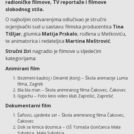
radioničke filmove, TV reportaže i filmove
slobodnog stila.
O najboljim ostvarenjima odlučivao je stručni
ocjenjivački sud u sastavu: filmska producentica
Tina
Tišljar
, glumica
Matija Prskalo
, rođena u Metkoviću,
te animatorica i redateljica
Martina Meštrović
.
Stručni žiri
nagradio je filmove u sljedećim
kategorijama:
Animirani film
Bezimeni kauboj i Dinamit (konj) – Škola animacije Luma
filma, Zagreb
Bla bla man – Škola animiranog filma Čakovec, Čakovec
Gigachu – Foto kino video klub Zaprešić, Zaprešić
Dokumentarni film
Šafovci, ujedinite se! – Škola animiranog filma Čakovec,
Čakovec
Dok se kmica dosmica – OŠ Tomaša Goričanca Mala
Subotica, Mala Subotica