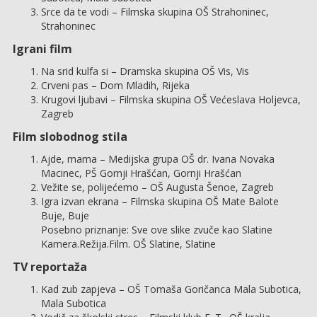
Srce da te vodi – Filmska skupina OŠ Strahoninec,
Strahoninec
Igrani film
Na srid kulfa si – Dramska skupina OŠ Vis, Vis
Crveni pas – Dom Mladih, Rijeka
Krugovi ljubavi – Filmska skupina OŠ Većeslava Holjevca,
Zagreb
Film slobodnog stila
Ajde, mama – Medijska grupa OŠ dr. Ivana Novaka
Macinec, PŠ Gornji Hrašćan, Gornji Hrašćan
Vežite se, polijećemo – OŠ Augusta Šenoe, Zagreb
Igra izvan ekrana – Filmska skupina OŠ Mate Balote
Buje, Buje
Posebno priznanje: Sve ove slike zvuče kao Slatine
Kamera.Režija.Film. OŠ Slatine, Slatine
TV reportaža
Kad zub zapjeva – OŠ Tomaša Goričanca Mala Subotica,
Mala Subotica