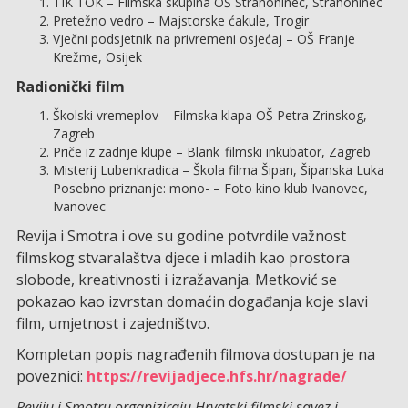
TIK TOK – Filmska skupina OŠ Strahoninec, Strahoninec
Pretežno vedro – Majstorske ćakule, Trogir
Vječni podsjetnik na privremeni osjećaj – OŠ Franje
Krežme, Osijek
Radionički film
Školski vremeplov – Filmska klapa OŠ Petra Zrinskog,
Zagreb
Priče iz zadnje klupe – Blank_filmski inkubator, Zagreb
Misterij Lubenkradica – Škola filma Šipan, Šipanska Luka
Posebno priznanje: mono- – Foto kino klub Ivanovec,
Ivanovec
Revija i Smotra i ove su godine potvrdile važnost
filmskog stvaralaštva djece i mladih kao prostora
slobode, kreativnosti i izražavanja. Metković se
pokazao kao izvrstan domaćin događanja koje slavi
film, umjetnost i zajedništvo.
Kompletan popis nagrađenih filmova dostupan je na
poveznici:
https://revijadjece.hfs.hr/nagrade/
Reviju i Smotru organiziraju Hrvatski filmski savez i