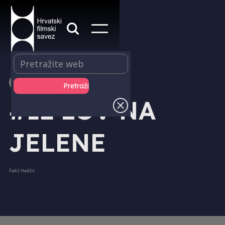
IZDAVAŠTVO - DVD
#12 LOV NA
JELENE
Fadil Hadžić