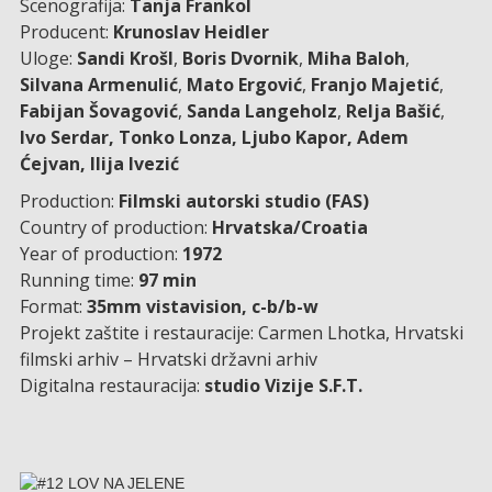
Scenografija:
Tanja Frankol
Producent:
Krunoslav Heidler
Uloge:
Sandi Krošl
,
Boris Dvornik
,
Miha Baloh
,
Silvana Armenulić
,
Mato Ergović
,
Franjo Majetić
,
Fabijan Šovagović
,
Sanda Langeholz
,
Relja Bašić
,
Ivo Serdar, Tonko Lonza, Ljubo Kapor, Adem
Ćejvan, Ilija Ivezić
Production:
Filmski autorski studio (FAS)
Country of production:
Hrvatska/Croatia
Year of production:
1972
Running time:
97 min
Format:
35mm vistavision, c-b/b-w
Projekt zaštite i restauracije: Carmen Lhotka, Hrvatski
filmski arhiv – Hrvatski državni arhiv
Digitalna restauracija:
studio Vizije S.F.T.