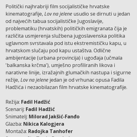
Politički najhrabriji film socijalističke hrvatske
kinematografije,
Lov na jelene
usudio se dirnuti u jedan
od najvećih tabua socijalističke Jugoslavije,
problematiku (hrvatskih) političkih emigranata čija je
različita usmjerenja službena jugoslavenska politika
uglavnom svrstavala pod istu ekstremističku kapu, u
hrvatskom slučaju pod kapu ustaštva. Odlične
ambijentacije (urbana provincija) i ugođaja (učmala
'balkanska krčma'), umješno profiliranih likova i
narativne linije, izražajnih glumačkih nastupa i sigurne
režije,
Lov na jelene
jedan je od vrhunac opusa Fadila
Hadžića i nezaobilazan film hrvatske kinematografije.
Režija:
Fadil Hadžić
Scenarij:
Fadil Hadžić
Snimatelj:
Milorad Jakšić-Fanđo
Glazba:
Nikica Kalogjera
Montaža:
Radojka Tanhofer