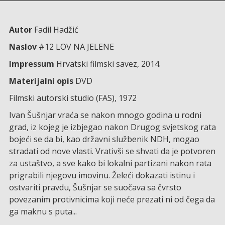
Autor
Fadil Hadžić
Naslov
#12 LOV NA JELENE
Impressum
Hrvatski filmski savez, 2014.
Materijalni opis
DVD
Filmski autorski studio (FAS), 1972
Ivan Šušnjar vraća se nakon mnogo godina u rodni
grad, iz kojeg je izbjegao nakon Drugog svjetskog rata
bojeći se da bi, kao državni službenik NDH, mogao
stradati od nove vlasti. Vrativši se shvati da je potvoren
za ustaštvo, a sve kako bi lokalni partizani nakon rata
prigrabili njegovu imovinu. Želeći dokazati istinu i
ostvariti pravdu, Šušnjar se suočava sa čvrsto
povezanim protivnicima koji neće prezati ni od čega da
ga maknu s puta...