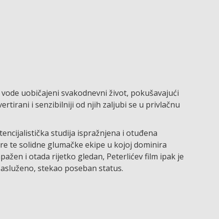
, vode uobičajeni svakodnevni život, pokušavajući
tirani i senzibilniji od njih zaljubi se u privlačnu
stencijalistička studija ispražnjena i otuđena
re te solidne glumačke ekipe u kojoj dominira
pažen i otada rijetko gledan, Peterlićev film ipak je
asluženo, stekao poseban status.