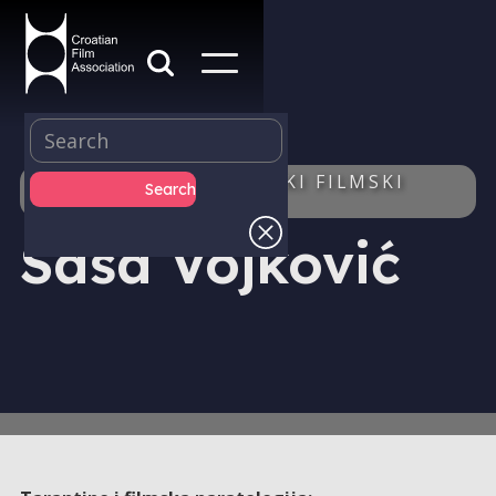
IZDAVAŠTVO - HRVATSKI FILMSKI
LJETOPIS - AUTOR/ICA
Saša Vojković