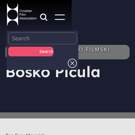
IZDAVAŠTVO - HRVATSKI FILMSKI
LJETOPIS - AUTOR/ICA
Boško Picula