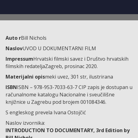
Auto r
Bill Nichols
Naslov
UVOD U DOKUMENTARNI FILM
Impressum
Hrvatski filmski savez i Društvo hrvatskih
filmskih redateljaZagreb, prosinac 2020.
Materijalni opis
meki uvez, 301 str, ilustrirana
ISBN
ISBN – 978-953-7033-63-7 CIP zapis je dostupan u
računalnome katalogu Nacionalne i sveučilišne
knjižnice u Zagrebu pod brojem 001084346.
S engleskog prevela Ivana Ostojčić
Naslov izvornika:
INTRODUCTION TO DOCUMENTARY, 3rd Edition by
Bill Nichols