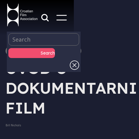
IZDAVAŠTVO - KNJIGE
UVOD U
DOKUMENTARNI
FILM
Bill Nichols