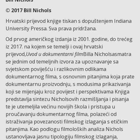
© 2017 Bill Nichols
Hrvatski prijevod knjige tiskan s dopuštenjem Indiana
University Pressa. Sva prava pridržana.
Od prvog američkog izdanja iz 2001. godine, do trećeg
iz 2017. na kojem se temelji i ovaj hrvatski
prijevod,
Uvod u dokumentarni film
Billa Nicholsasmatra
se jednim od temeljnih izvora za upoznavanje sa
svjetskom poviješću i razlikovnim odlikama
dokumentarnog filma, s osnovnim pitanjima koja prate
dokumentarnu proizvodnju, s modusima prikazivanja
koji se mijenjaju kroz povijest i perspektivama Knjiga
predstavlja sintezu Nicholsovih razmišljanja i pisanja
te je utemeljila većinu novijih škola i pristupa u
proučavanju dokumentarnog filma, polazeći od
istraživanja povezanosti filmskog izlaganja s etičkim
pitanjima. Kao podlogu filmoloških analiza Nichols
ustanovljava jasnu tipologiju filmskog izlaganja,