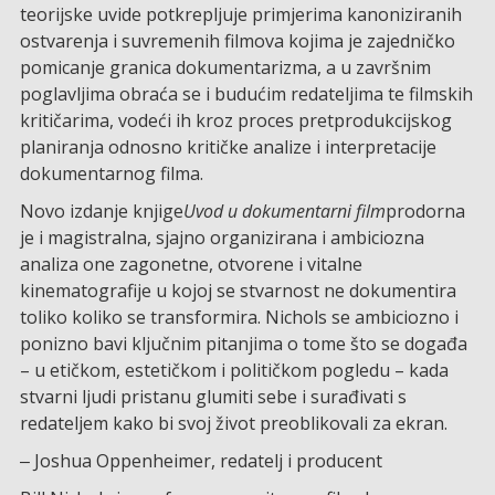
teorijske uvide potkrepljuje primjerima kanoniziranih
ostvarenja i suvremenih filmova kojima je zajedničko
pomicanje granica dokumentarizma, a u završnim
poglavljima obraća se i budućim redateljima te filmskih
kritičarima, vodeći ih kroz proces pretprodukcijskog
planiranja odnosno kritičke analize i interpretacije
dokumentarnog filma.
Novo izdanje knjige
Uvod u dokumentarni film
prodorna
je i magistralna, sjajno organizirana i ambiciozna
analiza one zagonetne, otvorene i vitalne
kinematografije u kojoj se stvarnost ne dokumentira
toliko koliko se transformira. Nichols se ambiciozno i
ponizno bavi ključnim pitanjima o tome što se događa
– u etičkom, estetičkom i političkom pogledu – kada
stvarni ljudi pristanu glumiti sebe i surađivati s
redateljem kako bi svoj život preoblikovali za ekran.
‒ Joshua Oppenheimer, redatelj i producent