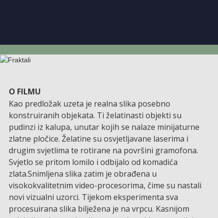
O FILMU
Kao predložak uzeta je realna slika posebno
konstruiranih objekata. Ti želatinasti objekti su
pudinzi iz kalupa, unutar kojih se nalaze minijaturne
zlatne pločice. Želatine su osvjetljavane laserima i
drugim svjetlima te rotirane na površini gramofona.
Svjetlo se pritom lomilo i odbijalo od komadića
zlata.Snimljena slika zatim je obrađena u
visokokvalitetnim video-procesorima, čime su nastali
novi vizualni uzorci. Tijekom eksperimenta sva
procesuirana slika bilježena je na vrpcu. Kasnijom