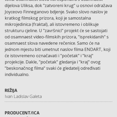
dijelova Uliksa, dok "zatvoreni krug" u osnovi odražava
Joyceovo Finneganovo bdjenje. Svako slovo naslov je
kratkog filmskog prizora, koji je samostalna
mikrojedinica (fraktal), ali istovremeno i oblikuje
strukturu cjeline. U "završnici" projekt će se sastojati
od osamnaest video-filmskih prizora, "isprekidanih" s
osamnaest slova navedene rečenice. Samo će na
jednom mjestu biti umetnut naslov filma ENDART, koji
će istovremeno označavati i "početak" i "kraj"
projekcije. Dakle, "početak" gledanja i "kraj" ovog
"beskonačnog filma" svaki će gledatelj određivati
individualno.
REŽIJA
Ivan Ladislav Galeta
PRODUCENT/ICA