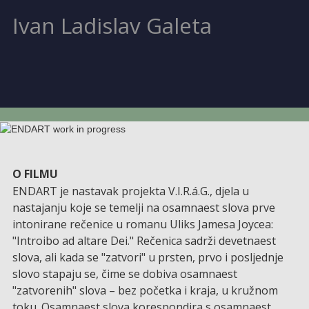
Ivan Ladislav Galeta
O FILMU
ENDART je nastavak projekta V.I.R.á.G., djela u
nastajanju koje se temelji na osamnaest slova prve
intonirane rečenice u romanu Uliks Jamesa Joycea:
"Introibo ad altare Dei." Rečenica sadrži devetnaest
slova, ali kada se "zatvori" u prsten, prvo i posljednje
slovo stapaju se, čime se dobiva osamnaest
"zatvorenih" slova – bez početka i kraja, u kružnom
toku. Osamnaest slova korespondira s osamnaest