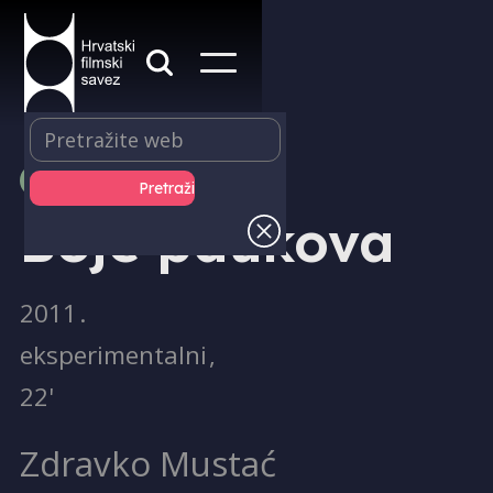
PRODUKCIJA
Boje paukova
2011
.
eksperimentalni
,
22'
Zdravko Mustać