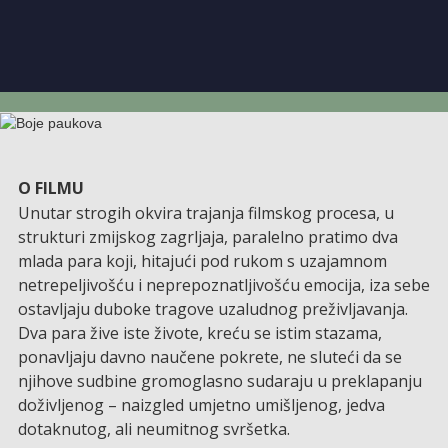
O FILMU
Unutar strogih okvira trajanja filmskog procesa, u
strukturi zmijskog zagrljaja, paralelno pratimo dva
mlada para koji, hitajući pod rukom s uzajamnom
netrepeljivošću i neprepoznatljivošću emocija, iza sebe
ostavljaju duboke tragove uzaludnog preživljavanja.
Dva para žive iste živote, kreću se istim stazama,
ponavljaju davno naučene pokrete, ne sluteći da se
njihove sudbine gromoglasno sudaraju u preklapanju
doživljenog – naizgled umjetno umišljenog, jedva
dotaknutog, ali neumitnog svršetka.