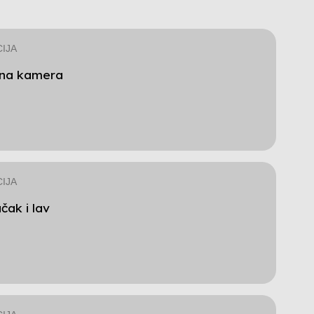
IJA
na kamera
IJA
čak i lav