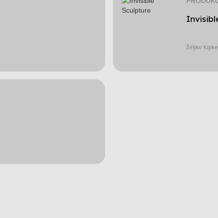
PRODUKC
Invisib
Željko Kipke