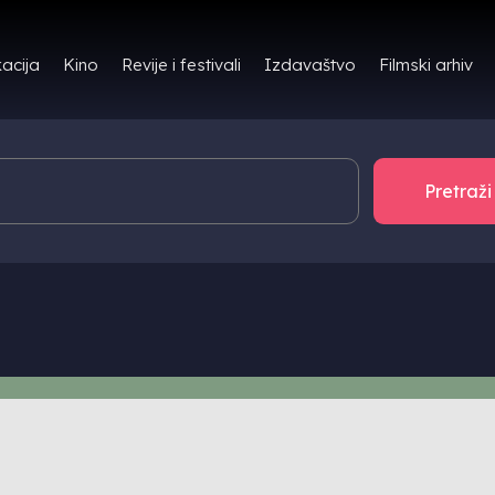
Filmski arhiv
acija
Kino
Revije i festivali
Izdavaštvo