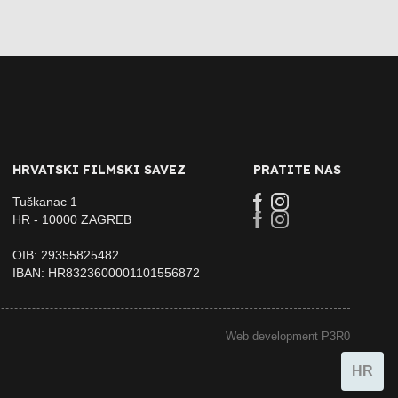
HRVATSKI FILMSKI SAVEZ
PRATITE NAS
Tuškanac 1
HR - 10000 ZAGREB
OIB: 29355825482
IBAN: HR8323600001101556872
Web development P3R0
HR