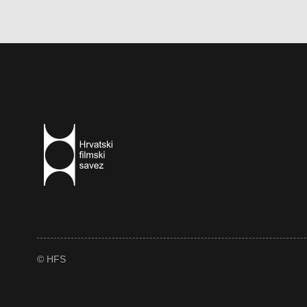
© HFS