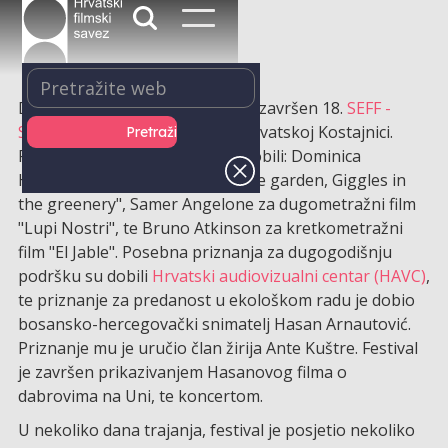
Dodjelom nagrada, u nedjelju je završen 18.
SEFF -
Smaragdni Eco Film Festival
u Hrvatskoj Kostajnici.
Plakete za najbolje filmove su dobili: Dominica
Harrison za animirani film "In the garden, Giggles in
the greenery", Samer Angelone za dugometražni film
"Lupi Nostri", te Bruno Atkinson za kretkometražni
film "El Jable". Posebna priznanja za dugogodišnju
podršku su dobili
Hrvatski audiovizualni centar (HAVC)
,
te priznanje za predanost u ekološkom radu je dobio
bosansko-hercegovački snimatelj Hasan Arnautović.
Priznanje mu je uručio član žirija Ante Kuštre. Festival
je završen prikazivanjem Hasanovog filma o
dabrovima na Uni, te koncertom.
U nekoliko dana trajanja, festival je posjetio nekoliko