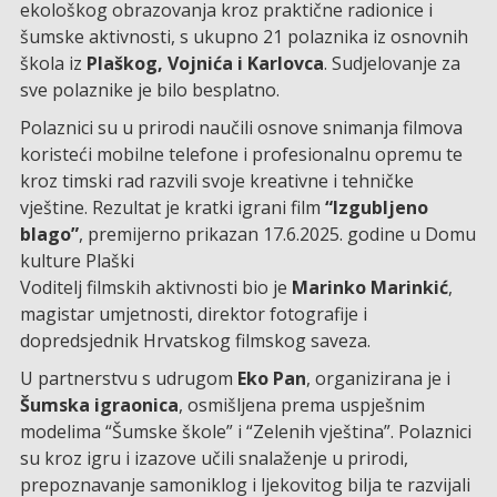
ekološkog obrazovanja kroz praktične radionice i
šumske aktivnosti, s ukupno 21 polaznika iz osnovnih
škola iz
Plaškog, Vojnića i Karlovca
. Sudjelovanje za
sve polaznike je bilo besplatno.
Polaznici su u prirodi naučili osnove snimanja filmova
koristeći mobilne telefone i profesionalnu opremu te
kroz timski rad razvili svoje kreativne i tehničke
vještine. Rezultat je kratki igrani film
“Izgubljeno
blago”
, premijerno prikazan 17.6.2025. godine u Domu
kulture Plaški
Voditelj filmskih aktivnosti bio je
Marinko Marinkić
,
magistar umjetnosti, direktor fotografije i
dopredsjednik Hrvatskog filmskog saveza.
U partnerstvu s udrugom
Eko Pan
, organizirana je i
Šumska igraonica
, osmišljena prema uspješnim
modelima “Šumske škole” i “Zelenih vještina”. Polaznici
su kroz igru i izazove učili snalaženje u prirodi,
prepoznavanje samoniklog i ljekovitog bilja te razvijali