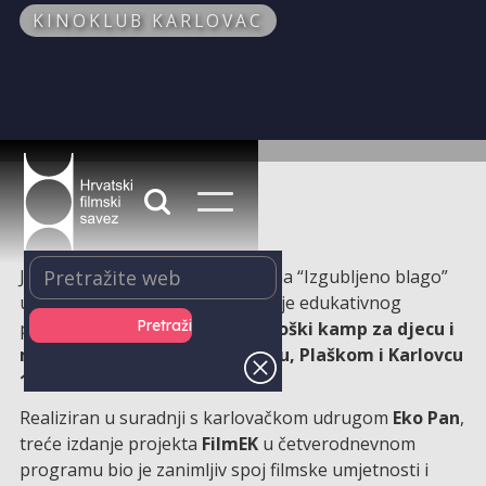
KINOKLUB KARLOVAC
Jučer je projekcijom kratkog filma “Izgubljeno blago”
uspješno zaključeno treće izdanje edukativnog
projekta
FilmEK – filmsko-ekološki kamp za djecu i
mlade, koji se održao u Vojniću, Plaškom i Karlovcu
14. do 17. lipnja 2025. godine
.
Realiziran u suradnji s karlovačkom udrugom
Eko Pan
,
treće izdanje projekta
FilmEK
u četverodnevnom
programu bio je zanimljiv spoj filmske umjetnosti i