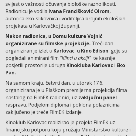
svijest o važnosti očuvanja biološke raznolikosti.
Radionicu je vodila
Ivana Francišković Olrom
,
autorica eko-slikovnica i voditeljica brojnih ekoloških
projekata u Karlovačkoj županiji.
Nakon radionica, u Domu kulture Vojnić
organizirane su filmske projekcije. T
reći dan
organiziran je izlet u
Karlovac
, u
Kino Edison
, gdje su
pogledali animirani film
“Klinci u akciji”
te kasnije
posjetili prostorije udruga
Kinokluba Karlovac
i
Eko
Pan.
Na samom kraju, četvrti dan, u utorak 17.6.
organizirana je u Plaškom premijerna projekcija filma
nastalog na FilmEK radionici, uz
zaključnu panel
raspravu. Podjelom diploma i poklona polaznicima
zaključeno je treće FilmEK izdanje.
Kinoklub Karlovac realizirao je projekt FilmEK uz
financijsku potporu koju pružaju Ministarstvo kulture i