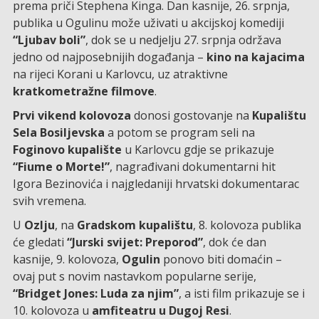
prema priči Stephena Kinga. Dan kasnije, 26. srpnja,
publika u Ogulinu može uživati u akcijskoj komediji
“Ljubav boli”
, dok se u nedjelju 27. srpnja održava
jedno od najposebnijih događanja –
kino na kajacima
na rijeci Korani u Karlovcu, uz atraktivne
kratkometražne filmove
.
Prvi vikend kolovoza
donosi gostovanje na
Kupalištu
Sela Bosiljevska
a potom se program seli na
Foginovo kupalište
u Karlovcu gdje se prikazuje
“Fiume o Morte!”
, nagrađivani dokumentarni hit
Igora Bezinovića i najgledaniji hrvatski dokumentarac
svih vremena.
U
Ozlju
, na
Gradskom kupalištu
, 8. kolovoza publika
će gledati
“Jurski svijet: Preporod”
, dok će dan
kasnije, 9. kolovoza,
Ogulin
ponovo biti domaćin –
ovaj put s novim nastavkom popularne serije,
“Bridget Jones: Luda za njim”
, a isti film prikazuje se i
10. kolovoza u
amfiteatru u Dugoj Resi
.