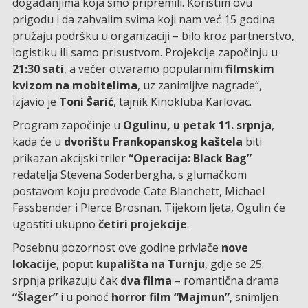
događanjima koja smo pripremili. Koristim ovu
prigodu i da zahvalim svima koji nam već 15 godina
pružaju podršku u organizaciji – bilo kroz partnerstvo,
logistiku ili samo prisustvom. Projekcije započinju u
21:30 sati
, a večer otvaramo popularnim
filmskim
kvizom na mobitelima
, uz zanimljive nagrade“,
izjavio je
Toni Šarić
, tajnik Kinokluba Karlovac.
Program započinje u
Ogulinu, u petak 11. srpnja
,
kada će u
dvorištu Frankopanskog kaštela
biti
prikazan akcijski triler
“Operacija: Black Bag”
redatelja Stevena Soderbergha, s glumačkom
postavom koju predvode Cate Blanchett, Michael
Fassbender i Pierce Brosnan. Tijekom ljeta, Ogulin će
ugostiti ukupno
četiri projekcije
.
Posebnu pozornost ove godine privlače
nove
lokacije
, poput
kupališta na Turnju
, gdje se 25.
srpnja prikazuju čak
dva filma
– romantična drama
“Šlager”
i u ponoć
horror film “Majmun”
, snimljen