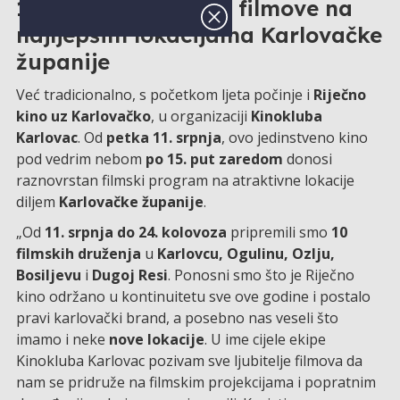
15. izdanje – ljeto uz filmove na
najljepšim lokacijama Karlovačke
županije
Već tradicionalno, s početkom ljeta počinje i
Riječno
kino uz Karlovačko
, u organizaciji
Kinokluba
Karlovac
. Od
petka 11. srpnja
, ovo jedinstveno kino
pod vedrim nebom
po 15. put zaredom
donosi
raznovrstan filmski program na atraktivne lokacije
diljem
Karlovačke županije
.
„Od
11. srpnja do 24. kolovoza
pripremili smo
10
filmskih druženja
u
Karlovcu, Ogulinu, Ozlju,
Bosiljevu
i
Dugoj Resi
. Ponosni smo što je Riječno
kino održano u kontinuitetu sve ove godine i postalo
pravi karlovački brand, a posebno nas veseli što
imamo i neke
nove lokacije
. U ime cijele ekipe
Kinokluba Karlovac pozivam sve ljubitelje filmova da
nam se pridruže na filmskim projekcijama i popratnim