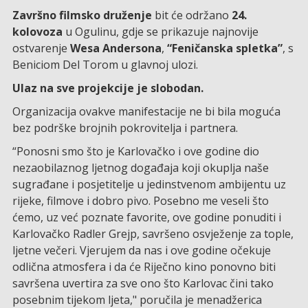
Završno filmsko druženje
bit će održano
24.
kolovoza
u Ogulinu, gdje se prikazuje najnovije
ostvarenje
Wesa Andersona
,
“Feničanska spletka”
, s
Beniciom Del Torom u glavnoj ulozi.
Ulaz na sve projekcije je slobodan.
Organizacija ovakve manifestacije ne bi bila moguća
bez podrške brojnih pokrovitelja i partnera.
“Ponosni smo što je Karlovačko i ove godine dio
nezaobilaznog ljetnog događaja koji okuplja naše
sugrađane i posjetitelje u jedinstvenom ambijentu uz
rijeke, filmove i dobro pivo. Posebno me veseli što
ćemo, uz već poznate favorite, ove godine ponuditi i
Karlovačko Radler Grejp, savršeno osvježenje za tople,
ljetne večeri. Vjerujem da nas i ove godine očekuje
odlična atmosfera i da će Riječno kino ponovno biti
savršena uvertira za sve ono što Karlovac čini tako
posebnim tijekom ljeta," poručila je menadžerica