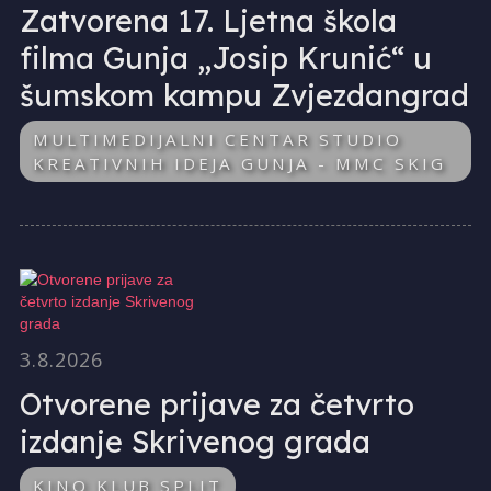
Zatvorena 17. Ljetna škola
filma Gunja „Josip Krunić“ u
šumskom kampu Zvjezdangrad
MULTIMEDIJALNI CENTAR STUDIO
KREATIVNIH IDEJA GUNJA - MMC SKIG
3.8.2026
Otvorene prijave za četvrto
izdanje Skrivenog grada
KINO KLUB SPLIT