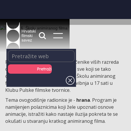
Pulska filmska tvornica poziva učenike viših razreda
osnovne škole, mlade kreativce i sve koji se tako
osjećaju na upis u besplatnu 16. Školu animiranog
filma koja počinje u utorak, 19. svibnja u 17 sati u
Klubu Pulske filmske tvornice.
Tema ovogodišnje radionice je -
hrana
. Program je
namijenjen polaznicima koji žele upoznati osnove
animacije, istražiti kako nastaje iluzija pokreta te se
okušati u stvaranju kratkog animiranog filma.