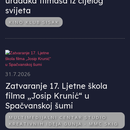
uradaka filmaša iz cijelog
svijeta
KINO KLUB SISAK
31.7.2026
Zatvaranje 17. Ljetne škola
filma „Josip Krunić“ u
Spačvanskoj šumi
MULTIMEDIJALNI CENTAR STUDIO
KREATIVNIH IDEJA GUNJA - MMC SKIG