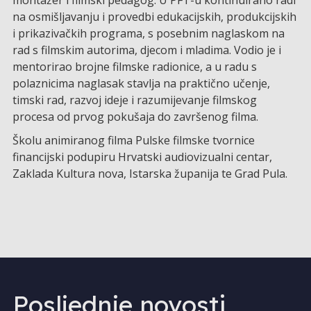
montažer i filmski pedagog. U PFT-u kontinuirano radi
na osmišljavanju i provedbi edukacijskih, produkcijskih
i prikazivačkih programa, s posebnim naglaskom na
rad s filmskim autorima, djecom i mladima. Vodio je i
mentorirao brojne filmske radionice, a u radu s
polaznicima naglasak stavlja na praktično učenje,
timski rad, razvoj ideje i razumijevanje filmskog
procesa od prvog pokušaja do završenog filma.
Školu animiranog filma Pulske filmske tvornice
financijski podupiru Hrvatski audiovizualni centar,
Zaklada Kultura nova, Istarska županija te Grad Pula.
Posljednje novosti