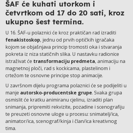
ŠAF će kuhati utorkom i
četvrtkom od 17 do 20 sati, kroz
ukupno šest termina.
U 16. ŠAF-u polaznici će kroz praktičan rad izraditi
fenakistoskop
, jednu od prvih optičkih igračaka
kojom se objašnjava princip tromosti oka i stvaranja
pokreta iz niza statičnih slika. U nastavku radionice
istraživat će
transformaciju predmeta
, animaciju na
magnetnoj ploči, rad s kockicama, plastelinom i
crtežom te osnovne principe stop animacije.
U završnom dijelu programa polaznici će se podijeliti u
manje
autorsko-producentske grupe
. Svaka grupa
osmislit će kratku animiranu cjelinu, izraditi plan
snimanja, pripremiti rekvizite, pozadine i scenografiju
te preuzeti osnovne uloge u procesu: snimatelj/ica,
animator/ica, scenograf/kinja i član/ica kreativnog
tima.