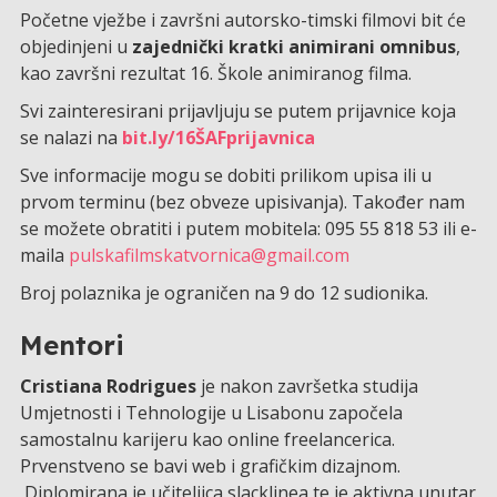
Početne vježbe i završni autorsko-timski filmovi bit će
objedinjeni u
zajednički kratki animirani omnibus
,
kao završni rezultat 16. Škole animiranog filma.
Svi zainteresirani prijavljuju se putem prijavnice koja
se nalazi na
bit.ly/16ŠAFprijavnica
Sve informacije mogu se dobiti prilikom upisa ili u
prvom terminu (bez obveze upisivanja). Također nam
se možete obratiti i putem mobitela: 095 55 818 53 ili e-
maila
pulskafilmskatvornica@gmail.com
Broj polaznika je ograničen na 9 do 12 sudionika.
Mentori
Cristiana Rodrigues
je
nakon završetka studija
Umjetnosti i Tehnologije u Lisabonu započela
samostalnu karijeru kao online freelancerica.
Prvenstveno se bavi web i grafičkim dizajnom.
Diplomirana je učiteljica slacklinea te je aktivna unutar