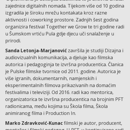
zajednice digitalnih nomada. Tijekom više od 10 godina
izgradila je široku mrežu kontakata kroz razne
aktivnosti i coworking prostore. Zadnjih šest godina
organizira festival Together we Grow te tri godine radi
u Šumskom vrtiću Pula gdje djecu uči snalaženje u
prirodi.
Sanda Letonja-Marjanović
završila je studiji Dizajna i
audiovizualnih komunikacija, a djeluje kao filmska
autorica i pedagoginja te izvršna producentica. Članica
je Pulske filmske tvornice od 2011. godine. Autorica je
više igranih, dokumentarnih, namjenskih i
eksperimentalnih filmova prikazivanih na domaćim
festivalima i televiziji. Od 2016. radi kao mentorica,
organizatorica te izvršna producentica na brojnim PFT
radionicama, među kojima su Škola filma, Škola
animiranog filma i Production In.
Marko Zdravković-Kunac
filmski je autor, producent,