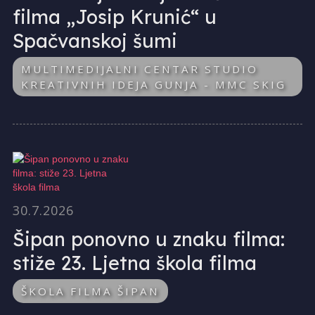
filma „Josip Krunić“ u
Spačvanskoj šumi
MULTIMEDIJALNI CENTAR STUDIO
KREATIVNIH IDEJA GUNJA - MMC SKIG
30.7.2026
Šipan ponovno u znaku filma:
stiže 23. Ljetna škola filma
ŠKOLA FILMA ŠIPAN