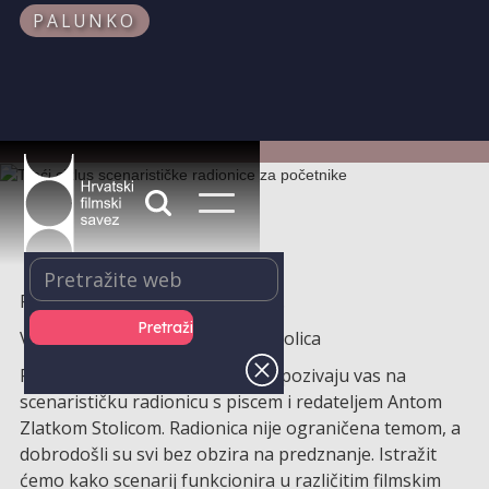
PALUNKO
Prvi termin radionice: 2. 12. 2025.
Voditelj radionice: Ante Zlatko Stolica
Palunko i Hrvatski filmski savez pozivaju vas na
scenarističku radionicu s piscem i redateljem Antom
Zlatkom Stolicom. Radionica nije ograničena temom, a
dobrodošli su svi bez obzira na predznanje. Istražit
ćemo kako scenarij funkcionira u različitim filmskim