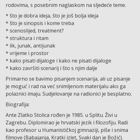
rodovima, s posebnim naglaskom na sljedeće teme.
* što je dobra ideja, što je još bolja ideja
* što je sinopsis i kome treba
* scenoslijed, treatment?
* struktura i ritam
* lik, junak, antijunak
* vrijeme i prostor
* kako pisati dijaloge i kako ne pisati dijaloge
* kako završiti scenarij i što s njim dalje
Primarno se bavimo pisanjem scenarija, ali uz pisanje
je moguć i rad na već snimljenom materijalu ako ga
polaznici imaju. Sudjelovanje na radionici je besplatno.
Biografija:
Ante Zlatko Stolica rođen je 1985. u Splitu. Živi u
Zagrebu. Diplomirao je hrvatski jezik i filozofiju. Radi
kao profesor u Humanističkoj gimnaziji, piše i snima
filmove (Babajanja, Kratki izlet, Svaki dan je Božić).