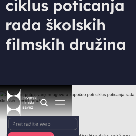
ciklus poticanja
rada školskih
filmskih družina
U petak, 13. ožujka u dvorani Matice Hrvatske održano