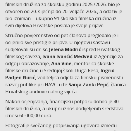
filmskih družina za školsku godinu 2025./2026. bio je
otvoren od 20. siječnja do 20. veljače 2026., a odaziv je
bio izniman – ukupno 91 školska filmska družina iz
svih dijelova Hrvatske poslala je svoje prijave.
Stručno povjerenstvo od pet članova pregledalo je i
ocijenilo sve pristigle prijave. U njegovu sastavu
sudjelovali su dr. sc.
Jelena Modrić
ispred Hrvatskog
filmskog saveza,
Ivana Ivančić Medved
iz Agencije za
odgoj i obrazovanje,
Ana Vine
, mentorica školske
filmske družine u Srednjoj školi Duga Resa,
Ingrid
Padjen Đurić
, voditeljica odjela za filmsku pismenost i
razvoj publike pri HAVC-u te
Sanja Zanki Pejić
, članica
Hrvatskog audiovizualnog vijeća.
Nakon ocjenjivanja, financijsku potporu dobilo je 40
filmskih družina, a ukupni iznos dodijeljenih sredstava
iznosi 60.000,00 eura.
Fotografije svečanog potpisivanja ugovora između