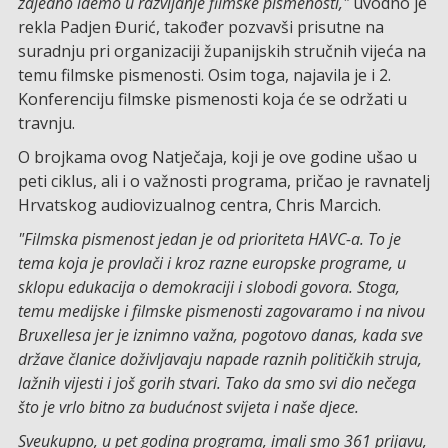
zajedno idemo u razvijanje filmske pismenosti,"
uvodno je
rekla Padjen Đurić, također pozvavši prisutne na
suradnju pri organizaciji županijskih stručnih vijeća na
temu filmske pismenosti. Osim toga, najavila je i 2.
Konferenciju filmske pismenosti koja će se održati u
travnju.
O brojkama ovog Natječaja, koji je ove godine ušao u
peti ciklus, ali i o važnosti programa, pričao je ravnatelj
Hrvatskog audiovizualnog centra, Chris Marcich.
"Filmska pismenost jedan je od prioriteta HAVC-a. To je
tema koja je provlači i kroz razne europske programe, u
sklopu edukacija o demokraciji i slobodi govora. Stoga,
temu medijske i filmske pismenosti zagovaramo i na nivou
Bruxellesa jer je iznimno važna, pogotovo danas, kada sve
države članice doživljavaju napade raznih političkih struja,
lažnih vijesti i još gorih stvari. Tako da smo svi dio nečega
što je vrlo bitno za budućnost svijeta i naše djece.
Sveukupno, u pet godina programa, imali smo 361 prijavu,