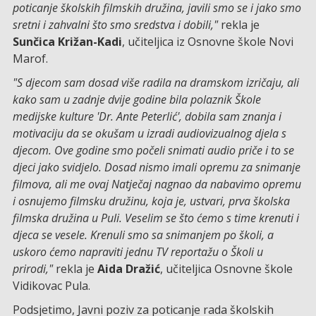
poticanje školskih filmskih družina, javili smo se i jako smo
sretni i zahvalni što smo sredstva i dobili,"
rekla je
Sunčica Križan-Kadi
, učiteljica iz Osnovne škole Novi
Marof.
"S djecom sam dosad više radila na dramskom izričaju, ali
kako sam u zadnje dvije godine bila polaznik Škole
medijske kulture 'Dr. Ante Peterlić', dobila sam znanja i
motivaciju da se okušam u izradi audiovizualnog djela s
djecom. Ove godine smo počeli snimati audio priče i to se
djeci jako svidjelo. Dosad nismo imali opremu za snimanje
filmova, ali me ovaj Natječaj nagnao da nabavimo opremu
i osnujemo filmsku družinu, koja je, ustvari, prva školska
filmska družina u Puli. Veselim se što ćemo s time krenuti i
djeca se vesele. Krenuli smo sa snimanjem po školi, a
uskoro ćemo napraviti jednu TV reportažu o Školi u
prirodi,"
rekla je
Aida Dražić
, učiteljica Osnovne škole
Vidikovac Pula.
Podsjetimo, Javni poziv za poticanje rada školskih