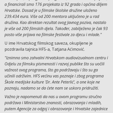
a financirali smo 176 projekata iz 92 grada i općina diljem
Hrvatske. Dosad je u filmske školske družine uloženo
239.434 eura. Više od 200 mentora uključeno je u rad
družina. Kao direktan rezultat ovog Javnog poziva, nastalo
je više od 200 filmskih djela. Također, zabilježeno je čak 93
posto više prijava na filmske festivale za djecu i mlade."
U ime Hrvatskog filmskog saveza, okupljene je
pozdravila tajnica HFS-a, Tatjana Aćimović.
"Iznimno smo zahvalni Hrvatskom audiovizualnom centru i
Odjelu za filmsku pismenosti i razvoj publike što su uočili
važnost ovog programa, što ga podržavaju i što su ga
učinili održivim. HFS većinu vas poznaje i zbog programa
Škole medijske kulture 'Dr. Ante Peterlić', a one koje ne
poznaju, nadamo se da ćete nam se uskoro pridružiti.
Važno je napomenuti da nas u ovom programu stručno
podržava i Ministarstvo znanosti, obrazovanja i mladih,
putem Agencije za odgoj i obrazovanje i Hrvatske zajednice