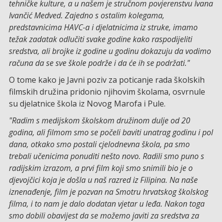
tehničke kulture, a u našem je stručnom povjerenstvu Ivana
Ivančić Medved. Zajedno s ostalim kolegama,
predstavnicima HAVC-a i djelatnicima iz struke, imamo
težak zadatak odlučiti svake godine kako raspodijeliti
sredstva, ali brojke iz godine u godinu dokazuju da vodimo
računa da se sve škole podrže i da će ih se podržati."
O tome kako je Javni poziv za poticanje rada školskih
filmskih družina pridonio njihovim školama, osvrnule
su djelatnice škola iz Novog Marofa i Pule.
"Radim s medijskom školskom družinom dulje od 20
godina, ali filmom smo se počeli baviti unatrag godinu i pol
dana, otkako smo postali cjelodnevna škola, pa smo
trebali učenicima ponuditi nešto novo. Radili smo puno s
radijskim izrazom, a prvi film koji smo snimili bio je o
djevojčici koja je došla u naš razred iz Filipina. Na naše
iznenađenje, film je pozvan na Smotru hrvatskog školskog
filma, i to nam je dalo dodatan vjetar u leđa. Nakon toga
smo dobili obavijest da se možemo javiti za sredstva za