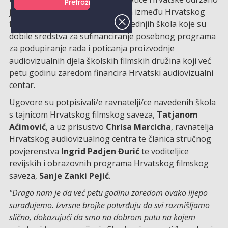
je svečano potpisivanje ugovora između Hrvatskog
filmskog saveza i osnovnih te srednjih škola koje su
dobile sredstva za sufinanciranje posebnog programa
za podupiranje rada i poticanja proizvodnje
audiovizualnih djela školskih filmskih družina koji već
petu godinu zaredom financira Hrvatski audiovizualni
centar.
Ugovore su potpisivali/e ravnatelji/ce navedenih škola
s tajnicom Hrvatskog filmskog saveza,
Tatjanom
Aćimović
, a uz prisustvo
Chrisa Marcicha
, ravnatelja
Hrvatskog audiovizualnog centra te članica stručnog
povjerenstva
Ingrid Padjen Đurić
te voditeljice
revijskih i obrazovnih programa Hrvatskog filmskog
saveza,
Sanje Zanki Pejić
.
"Drago nam je da već petu godinu zaredom ovako lijepo
surađujemo. Izvrsne brojke potvrđuju da svi razmišljamo
slično, dokazujući da smo na dobrom putu na kojem