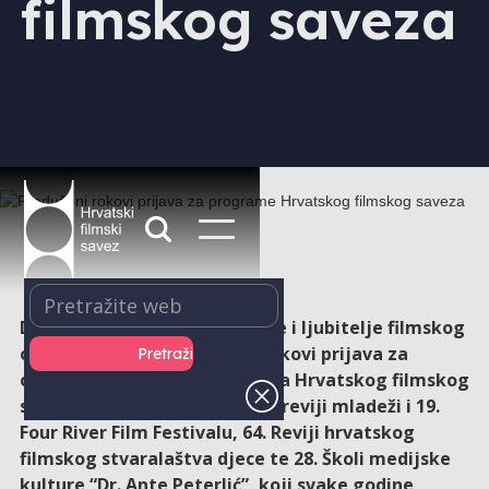
filmskog saveza
Dobre vijesti za mlade filmaše i ljubitelje filmskog
obrazovanja - produženi su rokovi prijava za
ovogodišnja izdanja programa Hrvatskog filmskog
saveza! Riječ je o 31. Filmskoj reviji mladeži i 19.
Four River Film Festivalu, 64. Reviji hrvatskog
filmskog stvaralaštva djece te 28. Školi medijske
kulture “Dr. Ante Peterlić”, koji svake godine