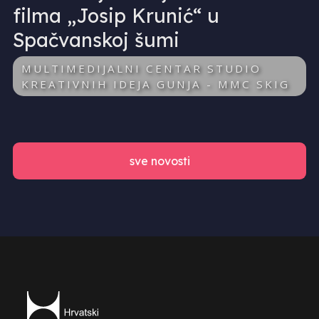
filma „Josip Krunić“ u
Spačvanskoj šumi
MULTIMEDIJALNI CENTAR STUDIO
KREATIVNIH IDEJA GUNJA - MMC SKIG
sve novosti