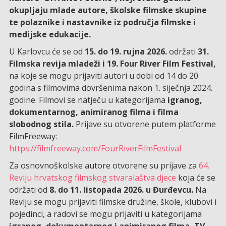
okupljaju mlade autore, školske filmske skupine
te polaznike i nastavnike iz područja filmske i
medijske edukacije.
U Karlovcu će se od
15. do 19. rujna 2026.
održati
31.
Filmska revija mladeži i 19. Four River Film Festival,
na koje se mogu prijaviti autori u dobi od 14 do 20
godina s filmovima dovršenima nakon 1. siječnja 2024.
godine. Filmovi se natječu u kategorijama
igranog,
dokumentarnog, animiranog filma i filma
slobodnog stila.
Prijave su otvorene putem platforme
FilmFreeway:
https://filmfreeway.com/FourRiverFilmFestival
Za osnovnoškolske autore otvorene su prijave za
64.
Reviju hrvatskog filmskog stvaralaštva djece
koja će se
održati od
8. do 11. listopada 2026. u Đurđevcu.
Na
Reviju se mogu prijaviti filmske družine, škole, klubovi i
pojedinci, a radovi se mogu prijaviti u kategorijama