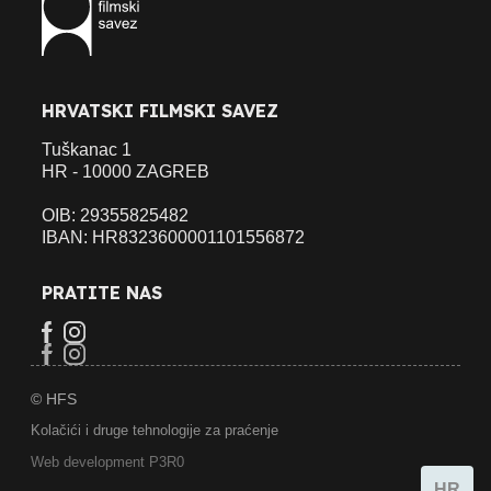
HRVATSKI FILMSKI SAVEZ
Tuškanac 1
HR - 10000 ZAGREB
OIB: 29355825482
IBAN: HR8323600001101556872
PRATITE NAS
© HFS
Kolačići i druge tehnologije za praćenje
Web development P3R0
HR