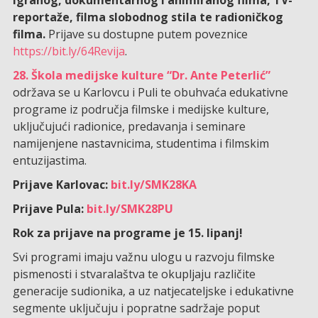
igranog, dokumentarnog i animiranog filma, TV-
reportaže, filma slobodnog stila te radioničkog
filma.
Prijave su dostupne putem poveznice
https://bit.ly/64Revija
.
28. Škola medijske kulture “Dr. Ante Peterlić”
održava se u Karlovcu i Puli te obuhvaća edukativne
programe iz područja filmske i medijske kulture,
uključujući radionice, predavanja i seminare
namijenjene nastavnicima, studentima i filmskim
entuzijastima.
Prijave Karlovac:
bit.ly/SMK28KA
Prijave Pula:
bit.ly/SMK28PU
Rok za prijave na programe je 15. lipanj!
Svi programi imaju važnu ulogu u razvoju filmske
pismenosti i stvaralaštva te okupljaju različite
generacije sudionika, a uz natjecateljske i edukativne
segmente uključuju i popratne sadržaje poput