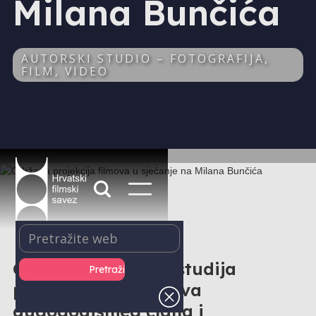
Milana Bunčića
AUTORSKI STUDIO – FOTOGRAFIJA,
FILM, VIDEO
Članovi Autorskog studija
prisjetili su se filmova
dugogodišnjeg člana i