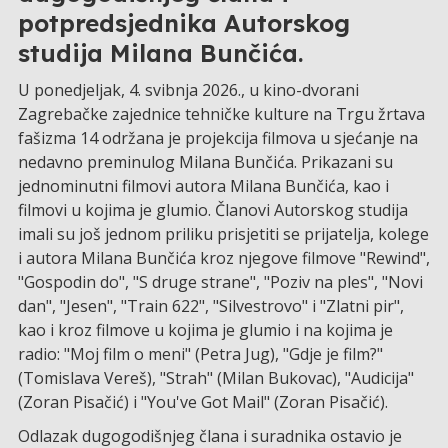
potpredsjednika Autorskog
studija Milana Bunčića.
U ponedjeljak, 4. svibnja 2026., u kino-dvorani
Zagrebačke zajednice tehničke kulture na Trgu žrtava
fašizma 14 održana je projekcija filmova u sjećanje na
nedavno preminulog Milana Bunčića. Prikazani su
jednominutni filmovi autora Milana Bunčića, kao i
filmovi u kojima je glumio. Članovi Autorskog studija
imali su još jednom priliku prisjetiti se prijatelja, kolege
i autora Milana Bunčića kroz njegove filmove "Rewind",
"Gospodin do", "S druge strane", "Poziv na ples", "Novi
dan", "Jesen", "Train 622", "Silvestrovo" i "Zlatni pir",
kao i kroz filmove u kojima je glumio i na kojima je
radio: "Moj film o meni" (Petra Jug), "Gdje je film?"
(Tomislava Vereš), "Strah" (Milan Bukovac), "Audicija"
(Zoran Pisačić) i "You've Got Mail" (Zoran Pisačić).
Odlazak dugogodišnjeg člana i suradnika ostavio je