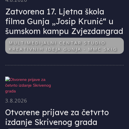
Zatvorena 17. Ljetna škola
filma Gunja „Josip Krunić“ u
šumskom kampu Zvjezdangrad
MULTIMEDIJALNI CENTAR STUDIO
KREATIVNIH IDEJA GUNJA - MMC SKIG
3.8.2026
Otvorene prijave za četvrto
izdanje Skrivenog grada