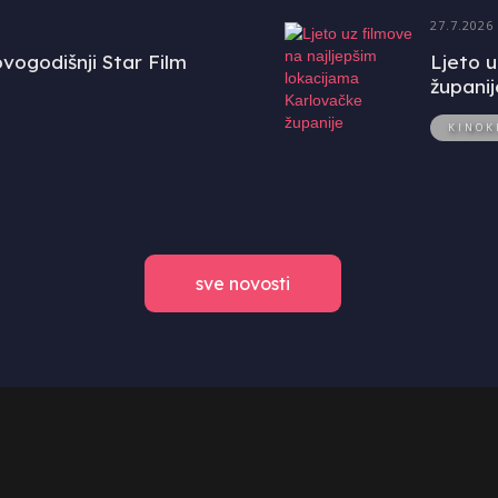
27.7.2026
vogodišnji Star Film
Ljeto u
županij
KINOK
sve novosti