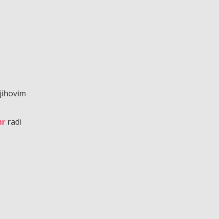
njihovim
hr
radi