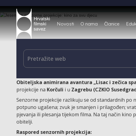
Novosti
O nama
Članice
Eduk
Senzorne projekcije, posebno prilagođena kino pr
djecu koja žele slobodniji i opušteniji doživljaj 
više hrvatskih gradova.
Obiteljska animirana avantura „Lisac i zečica s
projekcije na
Korčuli
i u
Zagrebu (CZKIO Susedgrad,
Senzorne projekcije razlikuju se od standardnih po n
potpuno ugašena; zvuk je smanjen i prilagođen; vrata
pjevanja ili plesanja tijekom filma. Na taj način kino 
obitelji.
Raspored senzornih projekcija: