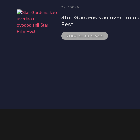
27.7.2026
Star Gardens kao uvertira u o
Fest
KINO KLUB SISAK