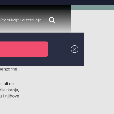
Produkcija i distribucija
 za svu
inima u
e senzorne
, ali ne
ljeskanja,
u i njihove