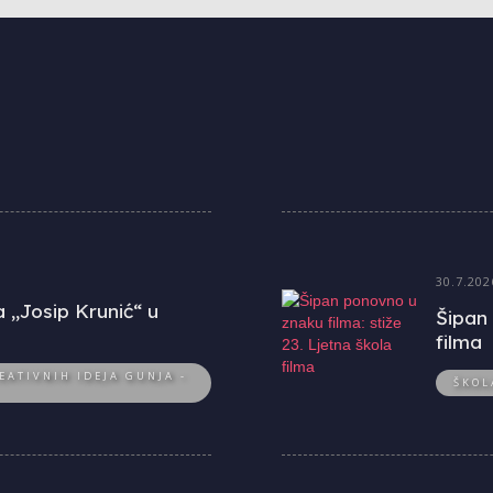
30.7.202
a „Josip Krunić“ u
Šipan 
filma
EATIVNIH IDEJA GUNJA -
ŠKOL