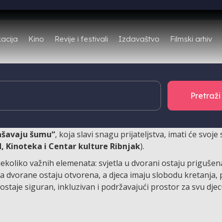
Filmski arhiv
acija
Kino
Revije i festivali
Izdavaštvo
ikazivanja za djecu s teškoćama senzorne obrade, ali i
kina, nastavljaju se i ove jeseni s novim naslovima i term
pašavaju šumu“
, koja slavi snagu prijateljstva, imati će svoj
 Kinoteka i Centar kulture Ribnjak
).
ekoliko važnih elemenata: svjetla u dvorani ostaju prigušena
 dvorane ostaju otvorena, a djeca imaju slobodu kretanja, p
postaje siguran, inkluzivan i podržavajući prostor za svu djec