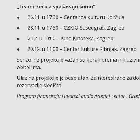
„Lisac i zečica spašavaju šumu“
● 26.11. u 17:30 – Centar za kulturu Korčula
● 28.11. u 17:30 – CZKIO Susedgrad, Zagreb
● 2.12. u 10:00 – Kino Kinoteka, Zagreb
● 20.12. u 11:00 – Centar kulture Ribnjak, Zagreb
Senzorne projekcije važan su korak prema inkluzivnijo
obiteljima.
Ulaz na projekcije je besplatan. Zainteresirane za d
rezervacije sjedišta.
Program financiraju Hrvatski audiovizualni centar i Grad