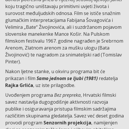
koju tragično uništavaju primitivni uvjeti života i
surovost međuljudskih odnosa. Film se ističe snažnim
glumačkim interpretacijama Fabijana Šovagovića i
Velimira „Bate“ Živojinovića, ali i suzdržanom pojavom
slovenske manekenke Mance Košir. Na Pulskom
filmskom festivalu 1967. godine nagrađen je Srebrnom
Arenom, Zlatnom arenom za mušku ulogu (Bata
Živojinović) te nagradom za snimateljski rad (Tomislav
Pinter).
Nakon ljetne stanke, u okviru programa bit će
prikazan i film
Samo jednom se ljubi (1981)
redatelja
Rajka Grlića
, uz iste prilagodbe.
Uvođenjem programa
Bez prepreka
, Hrvatski filmski
savez nastavlja dugogodišnje aktivnosti razvoja
publike i osiguravanja pristupa filmskim sadržajima
različitim skupinama gledatelja. Savez već deset godina
provodi program
Senzornih projekcija
, namijenjen