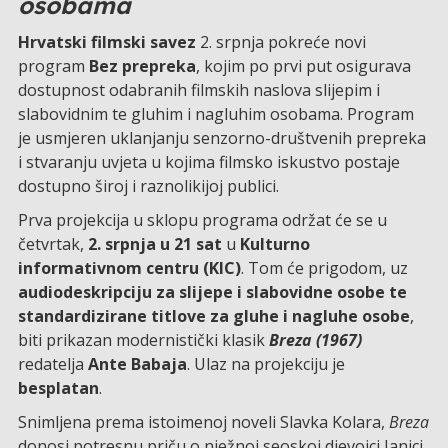
osobama
Hrvatski filmski savez
2. srpnja pokreće novi
program
Bez prepreka
, kojim po prvi put osigurava
dostupnost odabranih filmskih naslova slijepim i
slabovidnim te gluhim i nagluhim osobama. Program
je usmjeren uklanjanju senzorno-društvenih prepreka
i stvaranju uvjeta u kojima filmsko iskustvo postaje
dostupno široj i raznolikijoj publici.
Prva projekcija u sklopu programa održat će se u
četvrtak,
2. srpnja u 21 sat
u
Kulturno
informativnom centru (KIC)
. Tom će prigodom, uz
audiodeskripciju za slijepe i slabovidne osobe te
standardizirane titlove za gluhe i nagluhe osobe
,
biti prikazan modernistički klasik
Breza (1967)
redatelja
Ante Babaja
. Ulaz na projekciju je
besplatan
.
Snimljena prema istoimenoj noveli Slavka Kolara,
Breza
donosi potresnu priču o nježnoj seoskoj djevojci Janici