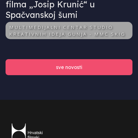
filma „Josip Krunić“ u
Spačvanskoj šumi
MULTIMEDIJALNI CENTAR STUDIO
KREATIVNIH IDEJA GUNJA - MMC SKIG
sve novosti