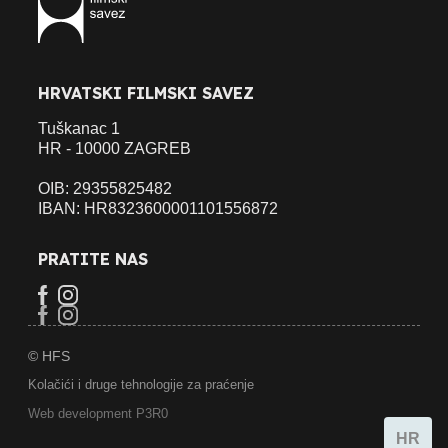
HRVATSKI FILMSKI SAVEZ
Tuškanac 1
HR - 10000 ZAGREB
OIB: 29355825482
IBAN: HR8323600001101556872
PRATITE NAS
© HFS
Kolačići i druge tehnologije za praćenje
Web development P3R0
HR