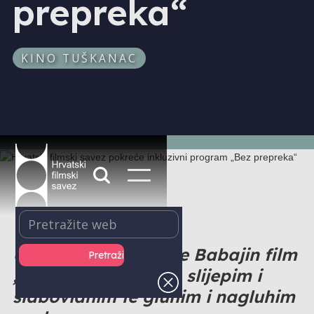
prepreka“
KINO TUŠKANAC
U KIC-u se prikazuje Babajin film
„Breza“, prilagođen slijepim i
slabovidnim te gluhim i nagluhim