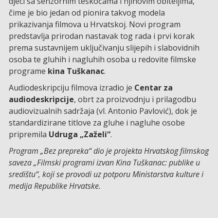
djeci sa senzornim teškoćama i njihovim obiteljima,
čime je bio jedan od pionira takvog modela
prikazivanja filmova u Hrvatskoj. Novi program
predstavlja prirodan nastavak tog rada i prvi korak
prema sustavnijem uključivanju slijepih i slabovidnih
osoba te gluhih i nagluhih osoba u redovite filmske
programe
kina Tuškanac
.
Audiodeskripciju filmova izradio je
Centar za
audiodeskripcije
, obrt za proizvodnju i prilagodbu
audiovizualnih sadržaja (vl. Antonio Pavlović), dok je
standardizirane titlove za gluhe i nagluhe osobe
pripremila
Udruga „Zaželi“
.
Program „Bez prepreka“ dio je projekta Hrvatskog filmskog
saveza „Filmski programi izvan Kina Tuškanac: publike u
središtu“, koji se provodi uz potporu Ministarstva kulture i
medija Republike Hrvatske.