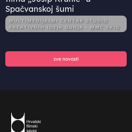
Spačvanskoj šumi
MULTIMEDIJALNI CENTAR STUDIO
KREATIVNIH IDEJA GUNJA - MMC SKIG
sve novosti