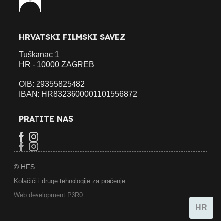
HRVATSKI FILMSKI SAVEZ
Tuškanac 1
HR - 10000 ZAGREB
OIB: 29355825482
IBAN: HR8323600001101556872
PRATITE NAS
© HFS
Kolačići i druge tehnologije za praćenje
Web development P3R0
HR