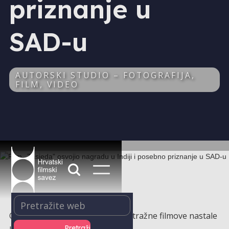
priznanje u
SAD-u
AUTORSKI STUDIO – FOTOGRAFIJA,
FILM, VIDEO
Odlične vijesti stižu za kratkometražne filmove nastale
u produkciji Autorskog studija.