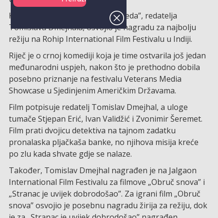
Kratkometražni igrani film „Zasjeda”, redatelja
Tomislava Dmejhala, osvojio je nagradu za najbolju
režiju na Rohip International Film Festivalu u Indiji.
Riječ je o crnoj komediji koja je time ostvarila još jedan
međunarodni uspjeh, nakon što je prethodno dobila
posebno priznanje na festivalu Veterans Media
Showcase u Sjedinjenim Američkim Državama.
Film potpisuje redatelj Tomislav Dmejhal, a uloge
tumače Stjepan Erić, Ivan Validžić i Zvonimir Šeremet.
Film prati dvojicu detektiva na tajnom zadatku
pronalaska pljačkaša banke, no njihova misija kreće
po zlu kada shvate gdje se nalaze.
Također, Tomislav Dmejhal nagrađen je na Jalgaon
International Film Festivalu za filmove „Obruč snova” i
„Stranac je uvijek dobrodošao”. Za igrani film „Obruč
snova” osvojio je posebnu nagradu žirija za režiju, dok
je za „Stranac je uvijek dobrodošao” nagrađen