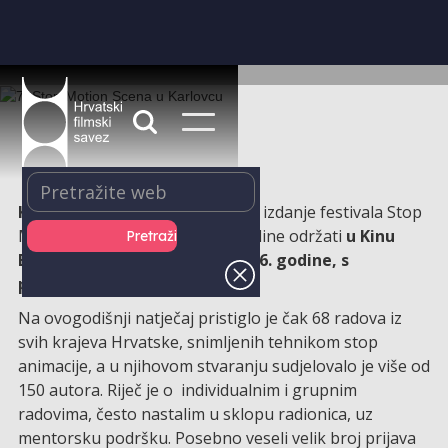
Kinoklub Karlovac
organizira 7. izdanje festivala Stop
Motion Scena, koji će se ove godine održati
u Kinu
Edison u petak, 22. svibnja 2026. godine, s
početkom u 9:30 sati.
Na ovogodišnji natječaj pristiglo je čak 68 radova iz
svih krajeva Hrvatske, snimljenih tehnikom stop
animacije, a u njihovom stvaranju sudjelovalo je više od
150 autora. Riječ je o individualnim i grupnim
radovima, često nastalim u sklopu radionica, uz
mentorsku podršku. Posebno veseli velik broj prijava