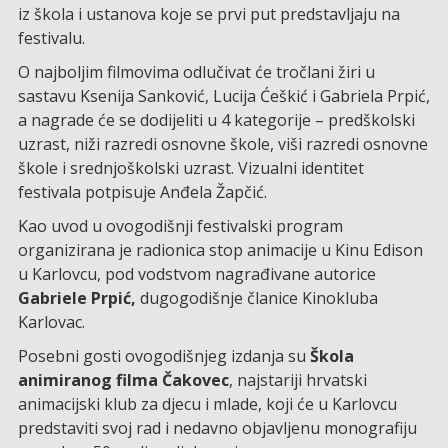
iz škola i ustanova koje se prvi put predstavljaju na
festivalu.
O najboljim filmovima odlučivat će tročlani žiri u
sastavu Ksenija Sanković, Lucija Ćeškić i Gabriela Prpić,
a nagrade će se dodijeliti u 4 kategorije – predškolski
uzrast, niži razredi osnovne škole, viši razredi osnovne
škole i srednjoškolski uzrast. Vizualni identitet
festivala potpisuje Anđela Žapčić.
Kao uvod u ovogodišnji festivalski program
organizirana je radionica stop animacije u Kinu Edison
u Karlovcu, pod vodstvom nagrađivane autorice
Gabriele Prpić,
dugogodišnje članice Kinokluba
Karlovac.
Posebni gosti ovogodišnjeg izdanja su
Škola
animiranog filma Čakovec
, najstariji hrvatski
animacijski klub za djecu i mlade, koji će u Karlovcu
predstaviti svoj rad i nedavno objavljenu monografiju