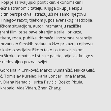
koja je zahvaljujući političkim, ekonomskim i
ačna stranom čitatelju. Knjiga okuplja ekipu
ličitih perspektiva, istražujući ne samo njegovu
 i njegov razvoj tijekom jugoslavenskog razdoblja.
ičkom situacijom, autori razmatraju različite
rani film, te se bave pitanjima stila i prikaza,
iteta, roda, publike, domaće i inozemne recepcije
 hrvatskih filmskih redatelja živo prikazuju njihovu
kako o socijalističkom tako i o tranzicijskom
široke tematske i stilske palete, odjeljak knjige s
 nedovoljno poznat svijet.
 Gordana P. Crnković, Marko Dumančić, Nikica Gilić,
, Tomislav Kurelec, Karla Lončar, Inna Mattei,
, Diana Nenadić, Jurica Pavičić, Boško Picula,
Škrabalo, Aida Vidan, Zhen Zhang