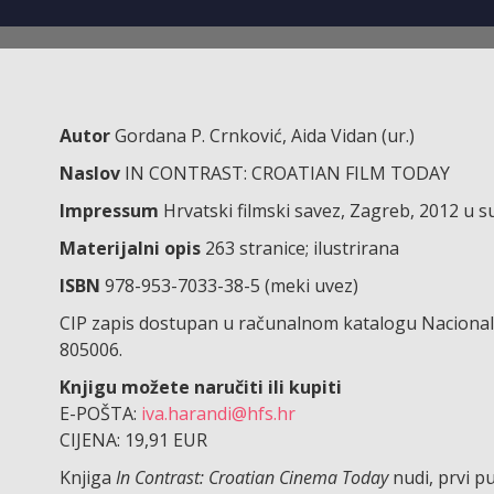
Autor
Gordana P. Crnković, Aida Vidan (ur.)
Naslov
IN CONTRAST: CROATIAN FILM TODAY
Impressum
Hrvatski filmski savez, Zagreb, 2012 u
Materijalni opis
263 stranice; ilustrirana
ISBN
978-953-7033-38-5 (meki uvez)
CIP zapis dostupan u računalnom katalogu Nacionaln
805006.
Knjigu možete naručiti ili kupiti
E-POŠTA:
iva.harandi@hfs.hr
CIJENA: 19,91 EUR
Knjiga
In Contrast: Croatian Cinema Today
nudi, prvi p