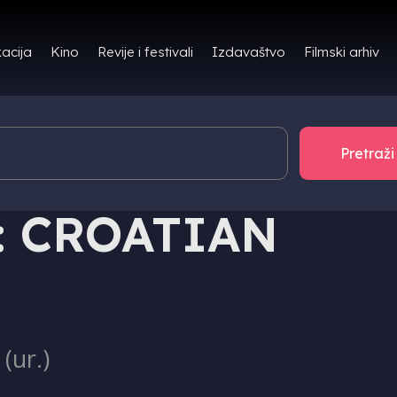
Filmski arhiv
acija
Kino
Revije i festivali
Izdavaštvo
: CROATIAN
(ur.)