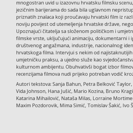
mnogostran uvid u izazovnu hrvatsku filmsku scenu, 
jezičnim barijerama do sada bila uglavnom nepristup
priznatih znalaca koji proučavaju hrvatski film iz raz
noviju povijest od utemeljenja hrvatske države, nego
Upoznajući čitatelja sa složenom političkom i umjetn
filmske vrste, uključujući animaciju, dokumentarni i ig
društvenog angažmana, industrije, nacionalnog ident
hrvatskoga filma. Intervjui s nekim od najistaknutijih
umjetničku praksu, a ujedno služe kao svjedočanstva 
kulturnom ambijentu. Obuhvativši bogat izbor filmova 
recenzijama filmova nudi prijeko potreban vodič kroz
Autori tekstova: Sanja Bahun, Petra Belković Taylor,
Vida Johnson, Hana Jušić, Mario Kozina, Bruno Kragić
Katarina Mihailović, Nataša Milas, Lorraine Mortimer
Maxim Pozdorovik, Mima Simić, Tomislav Šakić, Ivo 