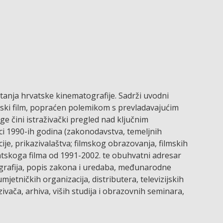
tanja hrvatske kinematografije. Sadrži uvodni
atski film, popraćen polemikom s prevladavajućim
ge čini istraživački pregled nad ključnim
ci 1990-ih godina (zakonodavstva, temeljnih
cije, prikazivalaštva; filmskog obrazovanja, filmskih
vatskoga filma od 1991-2002. te obuhvatni adresar
liografija, popis zakona i uredaba, međunarodne
mjetničkih organizacija, distributera, televizijskih
azivača, arhiva, viših studija i obrazovnih seminara,