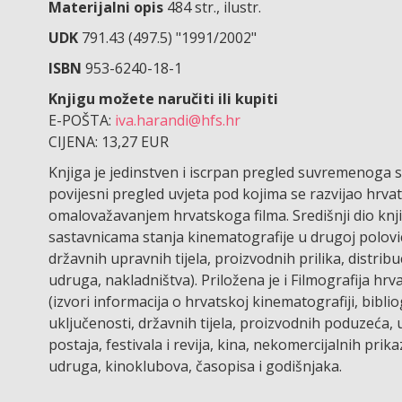
Materijalni opis
484 str., ilustr.
UDK
791.43 (497.5) "1991/2002"
ISBN
953-6240-18-1
Knjigu možete naručiti ili kupiti
E-POŠTA:
iva.harandi@hfs.hr
CIJENA: 13,27 EUR
Knjiga je jedinstven i iscrpan pregled suvremenoga s
povijesni pregled uvjeta pod kojima se razvijao hrv
omalovažavanjem hrvatskoga filma. Središnji dio knji
sastavnicama stanja kinematografije u drugoj polovi
državnih upravnih tijela, proizvodnih prilika, distribu
udruga, nakladništva). Priložena je i Filmografija hr
(izvori informacija o hrvatskoj kinematografiji, bib
uključenosti, državnih tijela, proizvodnih poduzeća, u
postaja, festivala i revija, kina, nekomercijalnih prik
udruga, kinoklubova, časopisa i godišnjaka.