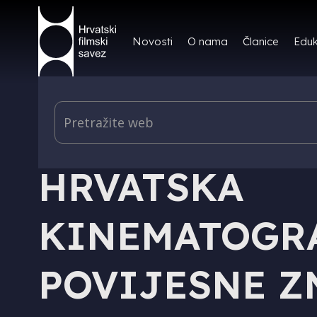
Novosti
O nama
Članice
Eduk
IZDAVAŠTVO - KNJIGE
HRVATSKA
KINEMATOGRA
POVIJESNE Z