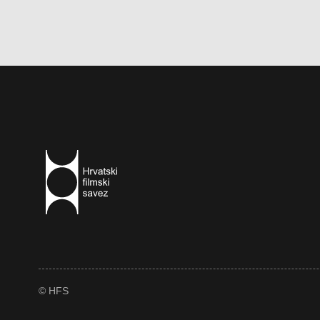
© HFS