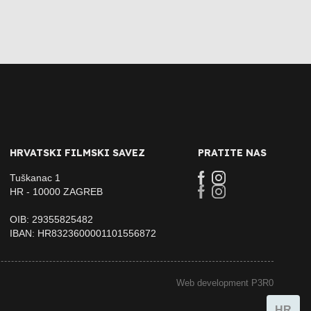
HRVATSKI FILMSKI SAVEZ
PRATITE NAS
Tuškanac 1
HR - 10000 ZAGREB
OIB: 29355825482
IBAN: HR8323600001101556872
Web development P3R0
HR