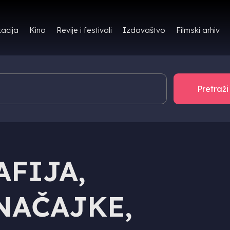
Filmski arhiv
acija
Kino
Revije i festivali
Izdavaštvo
FIJA,
NAČAJKE,