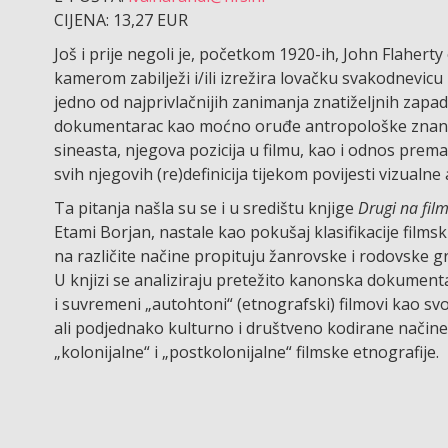
CIJENA: 13,27 EUR
Još i prije negoli je, početkom 1920-ih, John Flahert
kamerom zabilježi i/ili izrežira lovačku svakodnevicu 
jedno od najprivlačnijih zanimanja znatiželjnih zapad
dokumentarac kao moćno oruđe antropološke znanosti
sineasta, njegova pozicija u filmu, kao i odnos pre
svih njegovih (re)definicija tijekom povijesti vizualne
Ta pitanja našla su se i u središtu knjige
Drugi na film
Etami Borjan, nastale kao pokušaj klasifikacije films
na različite načine propituju žanrovske i rodovske g
U knjizi se analiziraju pretežito kanonska dokumenta
i suvremeni „autohtoni“ (etnografski) filmovi kao svoj
ali podjednako kulturno i društveno kodirane načine
„kolonijalne“ i „postkolonijalne“ filmske etnografije.