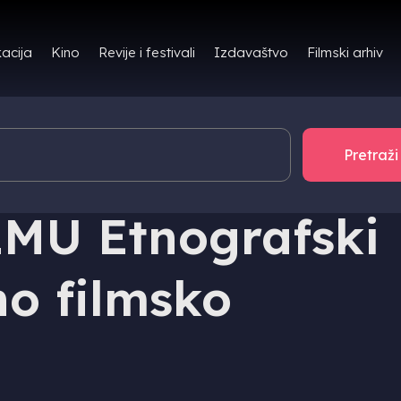
Filmski arhiv
acija
Kino
Revije i festivali
Izdavaštvo
MU Etnografski
no filmsko