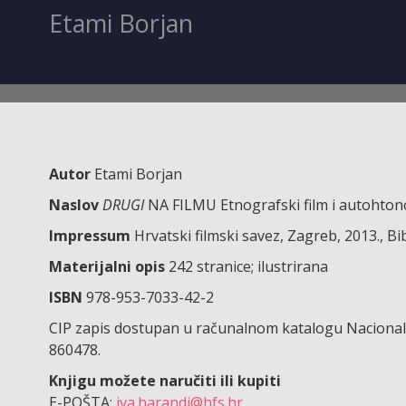
Etami Borjan
Autor
Etami Borjan
Naslov
DRUGI
NA FILMU Etnografski film i autohtono
Impressum
Hrvatski filmski savez, Zagreb, 2013., Bi
Materijalni opis
242 stranice; ilustrirana
ISBN
978-953-7033-42-2
CIP zapis dostupan u računalnom katalogu Nacionaln
860478.
Knjigu možete naručiti ili kupiti
E-POŠTA:
iva.harandi@hfs.hr