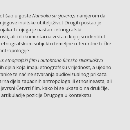
y otišao u goste
Nanooku sa sjevera
,s namjerom da
njegove inuitske obitelji,život Drugih postao je
njaka. Iz njega je nastao i etnografski
, ali i dokumentarna vrsta u kojoj su identitet
ma etnografskom subjektu temeljne referentne točke
 antropologije.
u: etnografski film i autohtono filmsko stvaralaštvo
kih djela koja imaju etnografsku vrijednost, a ujedno
ranice te načine stvaranja audiovizualnog prikaza.
rna djela zapadnih antropologa ili etnosineasta, ali
evrsni Četvrti film, kako bi se ukazalo na drukčije,
 artikulacije pozicije Drugoga u kontekstu