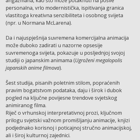
angažmana, kao što može potaknuti na posve
personalna, vrlo modernistička, ispitivanja granica
vlastitoga kreativna senzibiliteta i osobnog svijeta
(npr. u Normana McLarena).
Da i najuspješnija suvremena komercijalna animacija
može duboko zadirati u nazorne opsesije
suvremenoga svijeta, pokazuje u posljednjoj svojoj
studiji o japanskim animama (
Ugroženi megalopolis
japanskih anime filmova
).
Šest studija, pisanih poletnim stilom, popraćenih
pravim bogatstvom podataka, daju i širok i dubok
pogled na ključne povijesne trendove svjetskog
animiranog filma.
Riječ o vrhunskoj interpretativnoj prozi, ključnom
prilogu svjetski važnom promišljanju animacije, knjizi
podjednako korisnoj i poticajnoj stručno animacijskoj,
ali i široj kulturnoj zajednici.