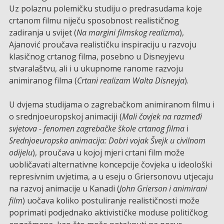
Uz polaznu polemičku studiju o predrasudama koje
crtanom filmu niječu sposobnost realističnog
zadiranja u svijet (
Na margini filmskog realizma
),
Ajanović proučava realističku inspiraciju u razvoju
klasičnog crtanog filma, posebno u Disneyjevu
stvaralaštvu, ali i u ukupnome ranome razvoju
animiranog filma (
Crtani realizam Walta Disneyja
).
U dvjema studijama o zagrebačkom animiranom filmu i
o srednjoeuropskoj animaciji (
Mali čovjek na razmeđi
svjetova - fenomen zagrebačke škole crtanog filma
i
Srednjoeuropska animacija: Dobri vojak Švejk u civilnom
odijelu
), proučava u kojoj mjeri crtani film može
uobličavati alternativne koncepcije čovjeka u ideološki
represivnim uvjetima, a u eseju o Griersonovu utjecaju
na razvoj animacije u Kanadi (
John Grierson i animirani
film
) uočava koliko postuliranje realističnosti može
poprimati podjednako aktivističke moduse političkog