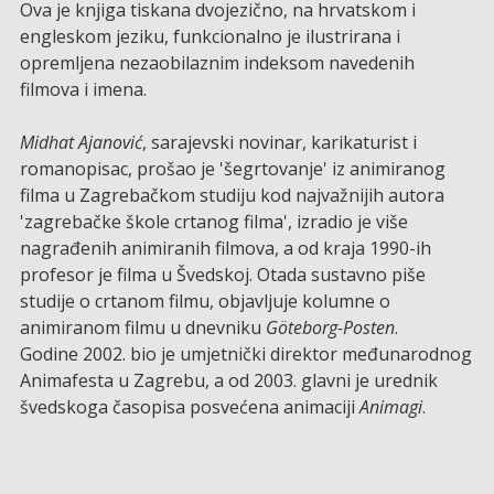
Ova je knjiga tiskana dvojezično, na hrvatskom i
engleskom jeziku, funkcionalno je ilustrirana i
opremljena nezaobilaznim indeksom navedenih
filmova i imena.
Midhat Ajanović
, sarajevski novinar, karikaturist i
romanopisac, prošao je 'šegrtovanje' iz animiranog
filma u Zagrebačkom studiju kod najvažnijih autora
'zagrebačke škole crtanog filma', izradio je više
nagrađenih animiranih filmova, a od kraja 1990-ih
profesor je filma u Švedskoj. Otada sustavno piše
studije o crtanom filmu, objavljuje kolumne o
animiranom filmu u dnevniku
Göteborg-Posten
.
Godine 2002. bio je umjetnički direktor međunarodnog
Animafesta u Zagrebu, a od 2003. glavni je urednik
švedskoga časopisa posvećena animaciji
Animagi
.