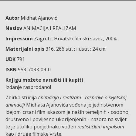
Autor
Midhat Ajanović
Naslov
ANIMACIJA I REALIZAM
Impressum
Zagreb : Hrvatski filmski savez, 2004.
Materijalni opis
316, 266 str. : ilustr. ; 24 cm.
UDK
791
ISBN
953-7033-09-0
Knjigu možete naručiti ili kupiti
Izdanje rasprodano!
Zbirka studija
Animacija i realizam - rasprave o svjetskoj
animaciji
Midhata Ajanovića vođena je jedinstvenom
idejom: crtani film iskazom je naših temeljnih - osobno,
društveno i povijesno ukorijenjenih - nazora na svijet
te je utoliko podjednako vođen
realističkim impulsom
kao i druge filmske vrste.