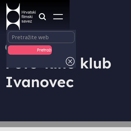
ČLANICA
Foto-kino klub
Ivanovec